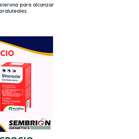
esterona para alcanzar
raluteales.​​