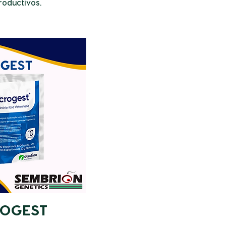
roductivos.
ROGEST