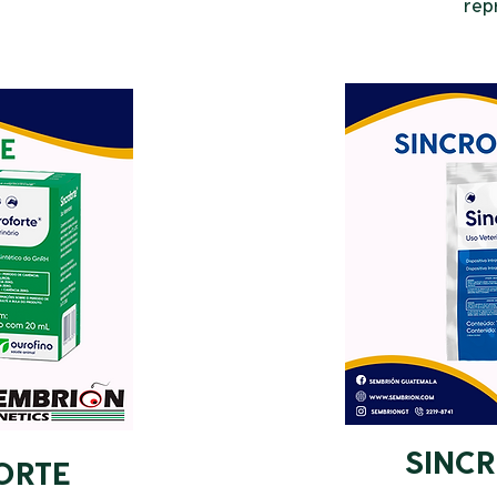
rep
SINC
ORTE