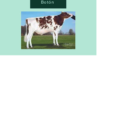
Botón
Suizo
europeo